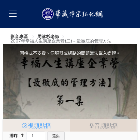
影音專區
周泳杉老師
2007年幸福人生講座企業營(二)－最徹底的管理方法
This
is
a
因格式不支援、伺服器或網路的問題無法載入媒體。
modal
window.
視頻點播
音頻點播
↑
排序
選集