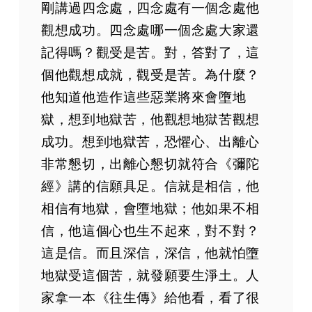
剛講過四念處，四念處有一個念處他
觀想成功。四念處哪一個念處大家還
記得嗎？觀受是苦。對，答對了，這
個他觀想成就，觀受是苦。為什麼？
他知道他造作這些惡業將來會墮地
獄，想到地獄苦，他觀想地獄苦觀想
成功。想到地獄苦，恐懼心、出離心
非常懇切，出離心懇切就符合《彌陀
經》講的信願具足。信就是相信，他
相信有地獄，會墮地獄；他如果不相
信，他這個心也生不起來，對不對？
這是信。而且深信，深信，他就怕墮
地獄受這個苦，就發願要生淨土。人
家拿一本《往生傳》給他看，看了很