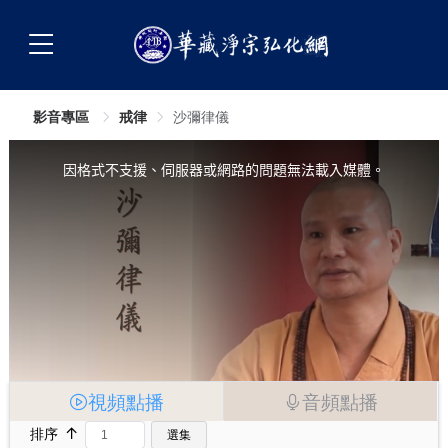
影音專區
戒律
沙彌律儀
This
is
a
因格式不支援、伺服器或網路的問題無法載入媒體。
modal
window.
視頻點播
音頻點播
↑
排序
選集