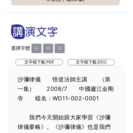
第31集 出世間聖人，則不聞其聲，知九界情
第32集 師者。人之模範。即和尚阿闍梨也
第33集 下至蜎飛蠕動，微細昆蟲，也不能故意去殺害
第34集 心佛眾生三無差別
第35集 不先學小乘，後學大乘，非佛弟子
選擇字體
小
中
大
第36集 但有命者。不得故殺
第37集 乃至濾水覆燈。不畜貓狸等。皆慈悲之道也
文字檔下載:PDF
文字檔下載:DOC
第38集 無得焚燒山林，傷害眾生
第39集 凡欲飲用。須先觀察。無蟲方用
沙彌律儀 悟道法師主講 （第
第40集 故經云。施
一集） 2008/7 中國廬江金剛
第41集 施恩濟乏，使其而安
寺 檔名：WD11-002-0001
第42集 救一厄難人，勝餘一切施
第43集 謂殺生之罪。苦報無量。窮劫受殃
我們今天開始跟大家學習《沙彌
第44集 金銀重物。以至一鍼一草。不得不與而取
律儀要略》。《沙彌律儀》也是我們
第45集 三昧經云