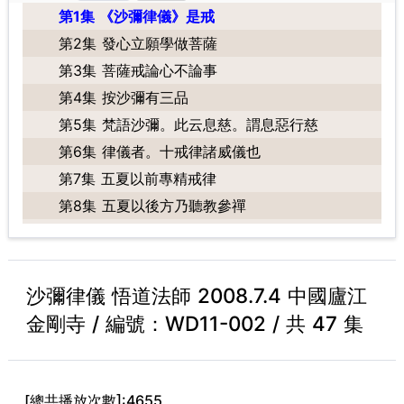
第1集 《沙彌律儀》是戒
第2集 發心立願學做菩薩
第3集 菩薩戒論心不論事
第4集 按沙彌有三品
第5集 梵語沙彌。此云息慈。謂息惡行慈
第6集 律儀者。十戒律諸威儀也
第7集 五夏以前專精戒律
第8集 五夏以後方乃聽教參禪
第9集 如者真如也，乘真如之道從因來果而成正覺之故，名為如來
第10集 五夏依師學律
第11集 斷除妄惑，證無生果，名出三界家，是為真出
沙彌律儀 悟道法師 2008.7.4 中國廬江
第12集 專謂純一，不雜餘學
金剛寺 / 編號：WD11-002 / 共 47 集
第13集 既窮律藏，五夏復周，方許聽教習禪
第14集 今言參者，是直指禪，即直指人心見性成佛也
第15集 是故沙彌剃落。先受十戒。
[總共播放次數]:4655