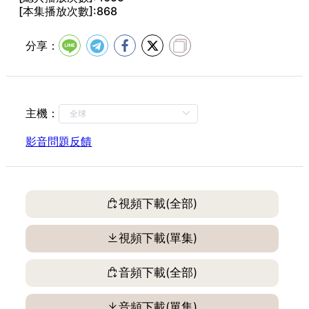
[本集播放次數]:868
第16集 愚者茫乎不知。狂者忽而不學
第17集 諸法一性殊相，殊別之相，由外可見，謂之法
分享：
第18集 不持淨戒，欲得頓悟，如彼愚人，何有異哉
第19集 因取十戒。略解數語
第20集 好心出家者。切意遵行。慎勿違犯
主機：
第21集 然後近為比丘戒之階梯。遠為菩薩戒之根本
第22集 三世佛法。戒為根本。本之不修。道遠乎哉
影音問題反饋
第23集 後十戒。
第24集 沙彌十戒的第一條戒是不殺生
第25集 常於眾生，起大慈心
視頻下載(全部)
第26集 斷命曰殺。有情曰生
視頻下載(單集)
第27集 永斷一切瞋恚習氣
第28集 若不斷淫，必落魔道
音頻下載(全部)
第29集 聖人者與天地合
第30集 聖人有二。一世間聖人。二出世間聖人
音頻下載(單集)