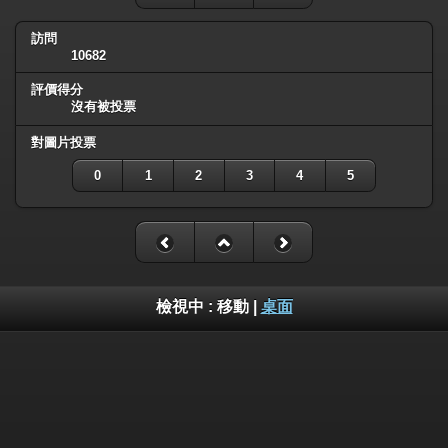
訪問
10682
評價得分
沒有被投票
對圖片投票
0
1
2
3
4
5
檢視中 :
移動
|
桌面