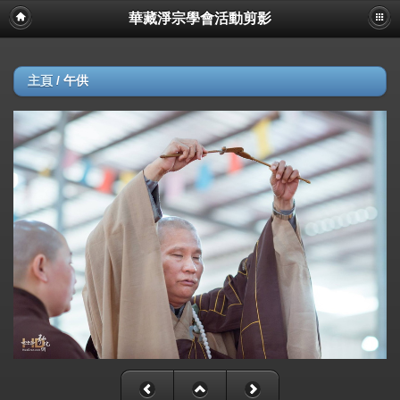
華藏淨宗學會活動剪影
主頁
/
午供