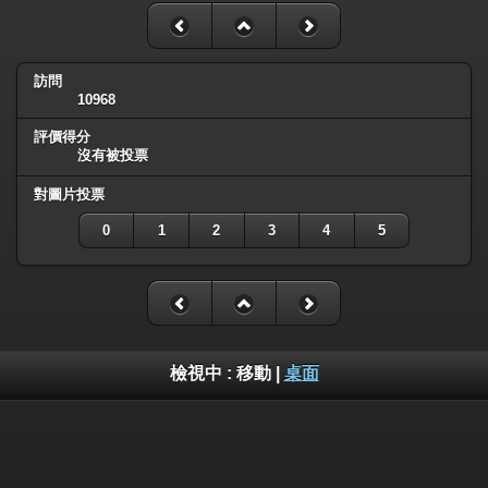
訪問
10968
評價得分
沒有被投票
對圖片投票
0
1
2
3
4
5
檢視中 :
移動
|
桌面