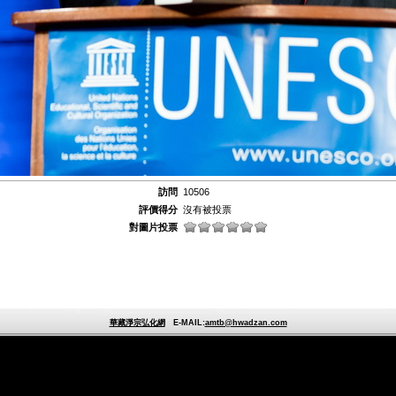
訪問
10506
評價得分
沒有被投票
對圖片投票
華藏淨宗弘化網
E-MAIL:
amtb@hwadzan.com