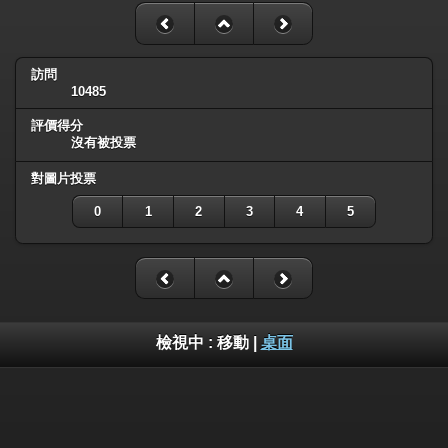
訪問
10485
評價得分
沒有被投票
對圖片投票
0
1
2
3
4
5
檢視中 :
移動
|
桌面