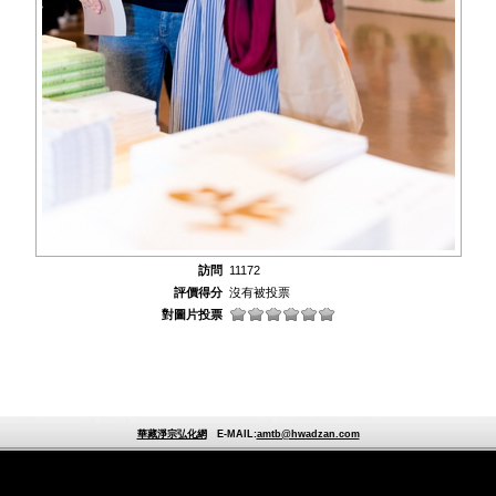
訪問
11172
評價得分
沒有被投票
對圖片投票
華藏淨宗弘化網
E-MAIL:
amtb@hwadzan.com