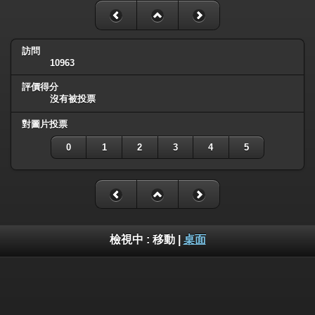
訪問
10963
評價得分
沒有被投票
對圖片投票
0
1
2
3
4
5
檢視中 :
移動
|
桌面