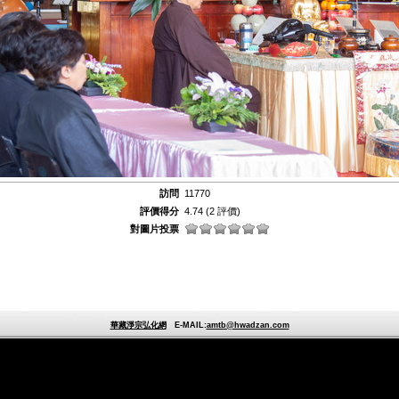
訪問
11770
評價得分
4.74
(2 評價)
對圖片投票
華藏淨宗弘化網
E-MAIL:
amtb@hwadzan.com