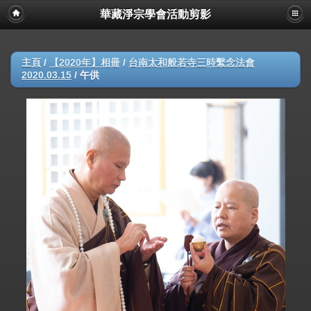
華藏淨宗學會活動剪影
主頁
/
【2020年】相冊
/
台南太和般若寺三時繫念法會
2020.03.15
/
午供