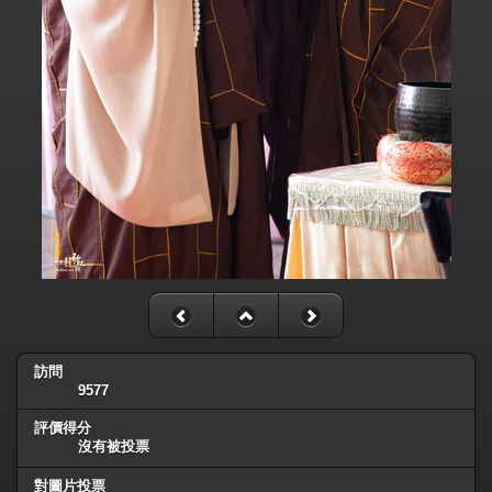
訪問
9577
評價得分
沒有被投票
對圖片投票