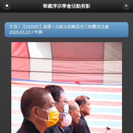
華藏淨宗學會活動剪影
主頁
/
【2020年】相冊
/
台南太和般若寺三時繫念法會
2020.03.15
/
午供