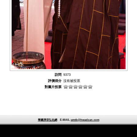
訪問
9373
評價得分
沒有被投票
對圖片投票
華藏淨宗弘化網
E-MAIL:
amtb@hwadzan.com