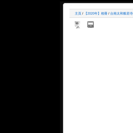
主頁
/
【2020年】相冊
/
台南太和般若寺三