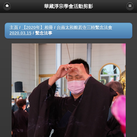
華藏淨宗學會活動剪影
主頁
/
【2020年】相冊
/
台南太和般若寺三時繫念法會
2020.03.15
/
繫念法事