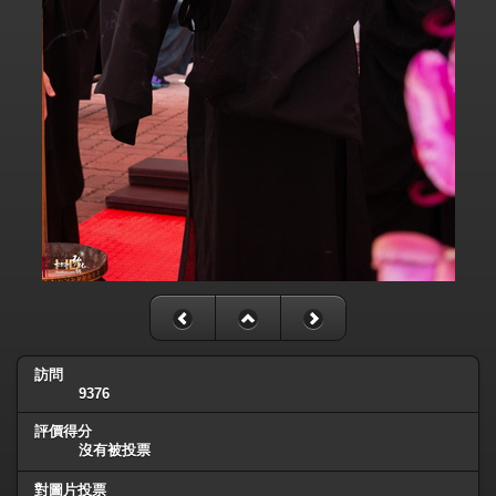
訪問
9376
評價得分
沒有被投票
對圖片投票