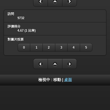
訪問
9732
評價得分
4.67
(1 比率)
對圖片投票
0
1
2
3
4
5
檢視中 :
移動
|
桌面