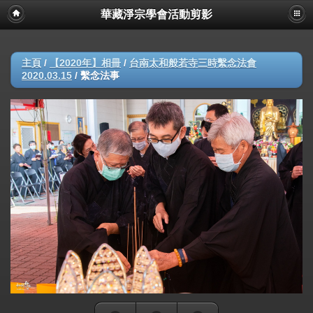
華藏淨宗學會活動剪影
主頁
/
【2020年】相冊
/
台南太和般若寺三時繫念法會
2020.03.15
/
繫念法事