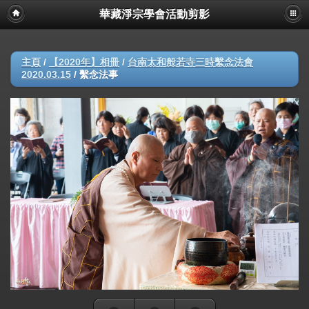
華藏淨宗學會活動剪影
主頁
/
【2020年】相冊
/
台南太和般若寺三時繫念法會
2020.03.15
/
繫念法事