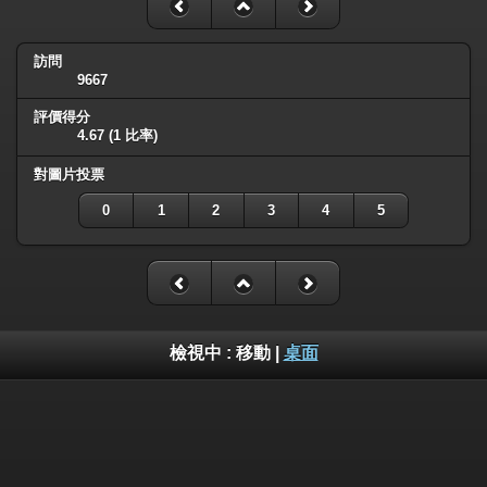
訪問
9667
評價得分
4.67
(1 比率)
對圖片投票
0
1
2
3
4
5
檢視中 :
移動
|
桌面