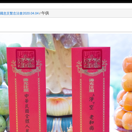
午供
息災繫念法會2020.04.04
/