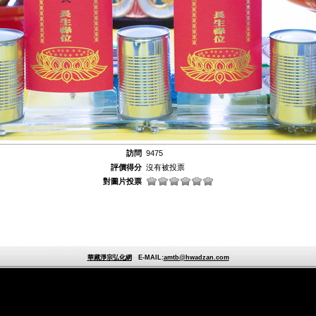
訪問
9475
評價得分
沒有被投票
對圖片投票
華藏淨宗弘化網
E-MAIL:
amtb@hwadzan.com