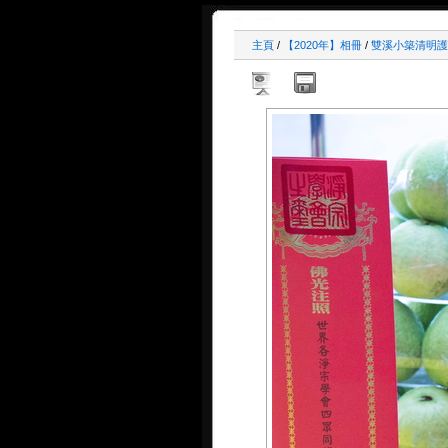
主頁
/
【2020年】相冊
/
雙溪小築清明護國