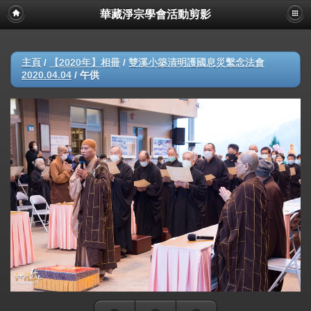
華藏淨宗學會活動剪影
主頁
/
【2020年】相冊
/
雙溪小築清明護國息災繫念法會
2020.04.04
/
午供