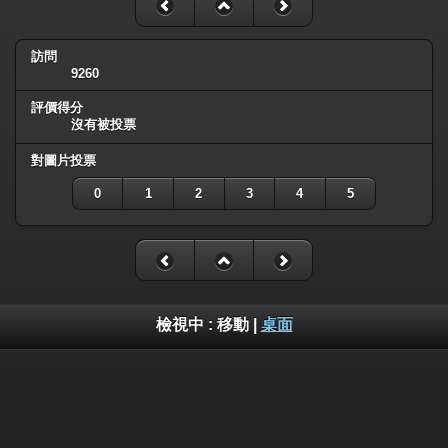
訪問
9260
評價得分
沒有被投票
對圖片投票
0
1
2
3
4
5
檢視中 :
移動
|
桌面