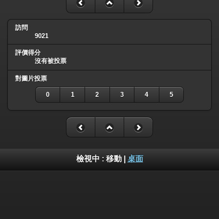
訪問
9021
評價得分
沒有被投票
對圖片投票
0
1
2
3
4
5
檢視中 :
移動
|
桌面