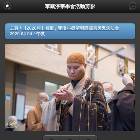
華藏淨宗學會活動剪影
主頁
/
【2020年】相冊
/
雙溪小築清明護國息災繫念法會
2020.04.04
/
午供