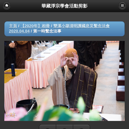
華藏淨宗學會活動剪影
主頁
/
【2020年】相冊
/
雙溪小築清明護國息災繫念法會
2020.04.04
/
第一時繫念法事