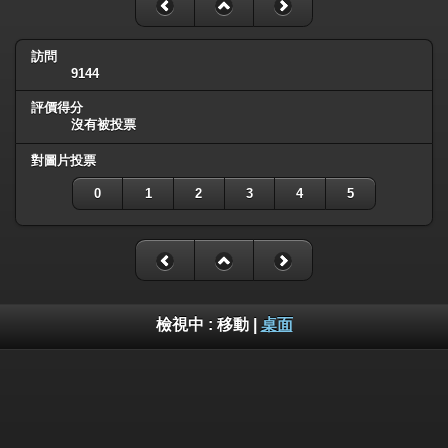
訪問
9144
評價得分
沒有被投票
對圖片投票
0
1
2
3
4
5
檢視中 :
移動
|
桌面