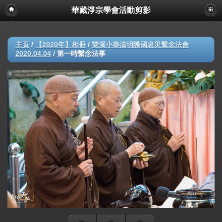
華藏淨宗學會活動剪影
主頁
/
【2020年】相冊
/
雙溪小築清明護國息災繫念法會
2020.04.04
/
第一時繫念法事