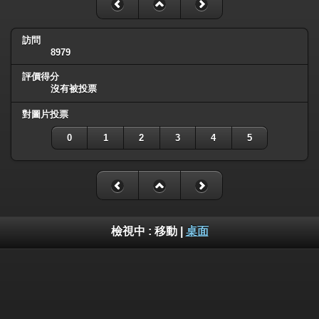
訪問
8979
評價得分
沒有被投票
對圖片投票
0
1
2
3
4
5
檢視中 :
移動
|
桌面