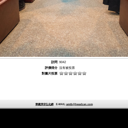
訪問
9042
評價得分
沒有被投票
對圖片投票
華藏淨宗弘化網
E-MAIL:
amtb@hwadzan.com