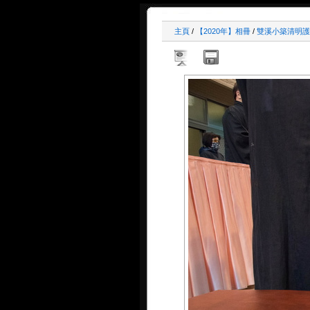
主頁
/
【2020年】相冊
/
雙溪小築清明護國