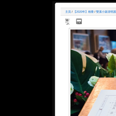
主頁
/
【2020年】相冊
/
雙溪小築清明護國