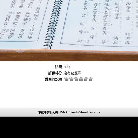
訪問
8969
評價得分
沒有被投票
對圖片投票
華藏淨宗弘化網
E-MAIL:
amtb@hwadzan.com