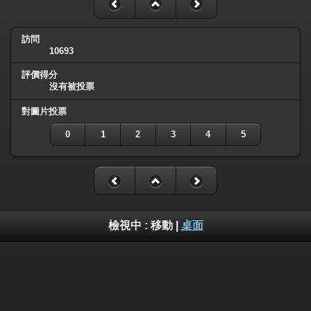
訪問
10693
評價得分
沒有被投票
對圖片投票
0
1
2
3
4
5
檢視中 :
移動
|
桌面