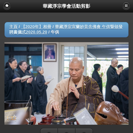
華藏淨宗學會活動剪影
主頁
/
【2020年】相冊
/
華藏淨宗宜蘭妙音念佛會 午供暨頒發
聘書儀式2020.05.20
/
午供