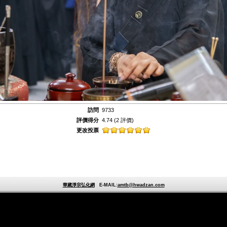
訪問
9733
評價得分
4.74
(2 評價)
更改投票
華藏淨宗弘化網
E-MAIL:
amtb@hwadzan.com