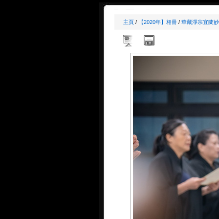
主頁
/
【2020年】相冊
/
華藏淨宗宜蘭妙音