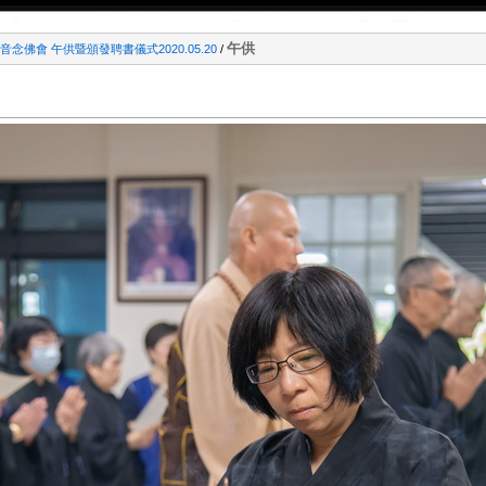
午供
念佛會 午供暨頒發聘書儀式2020.05.20
/