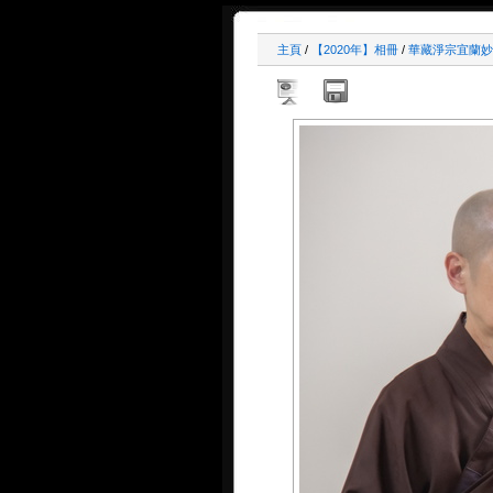
主頁
/
【2020年】相冊
/
華藏淨宗宜蘭妙音