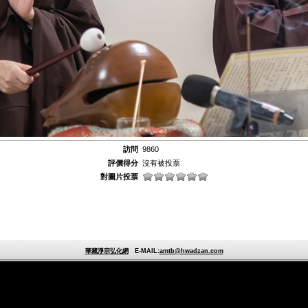
訪問
9860
評價得分
沒有被投票
對圖片投票
華藏淨宗弘化網
E-MAIL:
amtb@hwadzan.com