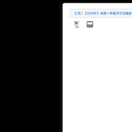
主頁
/
【2020年】相冊
/
華藏淨宗宜蘭妙音