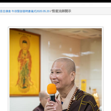
悟道法師開示
念佛會 午供暨頒發聘書儀式2020.05.20
/