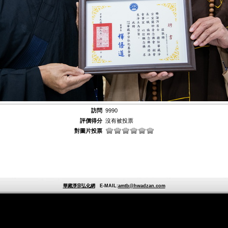
訪問
9990
評價得分
沒有被投票
對圖片投票
華藏淨宗弘化網
E-MAIL:
amtb@hwadzan.com