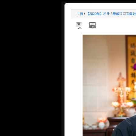
主頁
/
【2020年】相冊
/
華藏淨宗宜蘭妙音