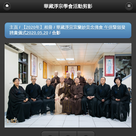
華藏淨宗學會活動剪影
主頁
/
【2020年】相冊
/
華藏淨宗宜蘭妙音念佛會 午供暨頒發
聘書儀式2020.05.20
/
合影