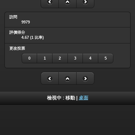
訪問
9979
評價得分
4.67
(1 比率)
更改投票
0
1
2
3
4
5
檢視中 :
移動
|
桌面