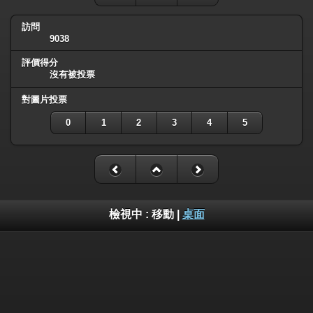
訪問
9038
評價得分
沒有被投票
對圖片投票
0
1
2
3
4
5
檢視中 :
移動
|
桌面