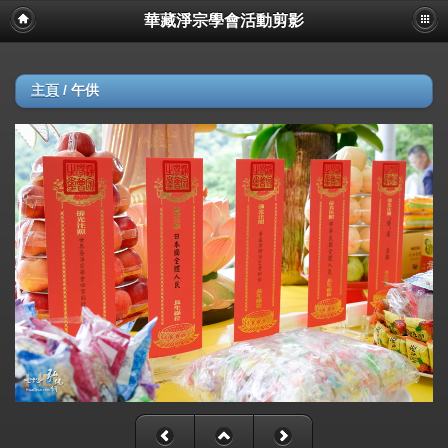
華藏淨宗學會活動剪影
主頁
/
午供