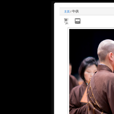
午供
主頁
/