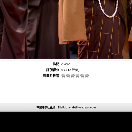
訪問
26492
評價得分
4.74
(2 評價)
對圖片投票
華藏淨宗弘化網
E-MAIL:
amtb@hwadzan.com