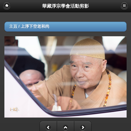
華藏淨宗學會活動剪影
主頁
/
上淨下空老和尚