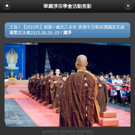
華藏淨宗學會活動剪影
主頁
/
【2015年】相冊
/
歲次乙未年 香港中元祭祖護國息災超
薦繫念法會2015.08.26~29
/
灑淨