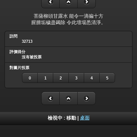
菩薩柳頭甘露水 能令一滴徧十方
腥膻垢穢盡蠲除 令此壇場悉清淨。
訪問
32713
評價得分
沒有被投票
對圖片投票
0
1
2
3
4
5
檢視中 :
移動
|
桌面