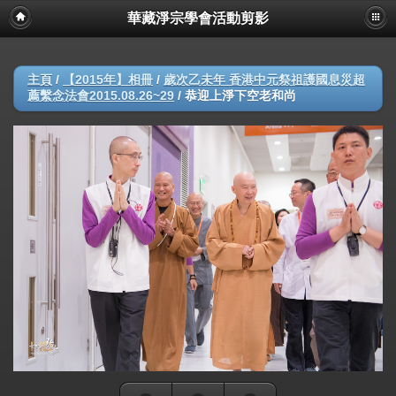
華藏淨宗學會活動剪影
主頁
/
【2015年】相冊
/
歲次乙未年 香港中元祭祖護國息災超
薦繫念法會2015.08.26~29
/
恭迎上淨下空老和尚