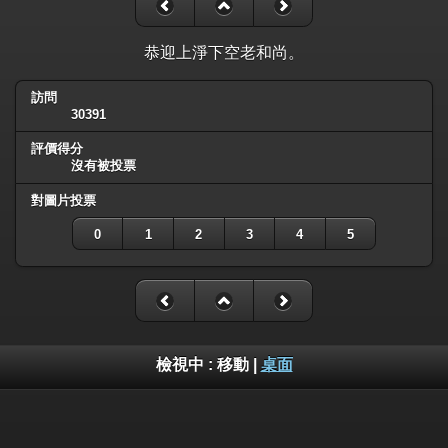
恭迎上淨下空老和尚。
訪問
30391
評價得分
沒有被投票
對圖片投票
0
1
2
3
4
5
檢視中 :
移動
|
桌面