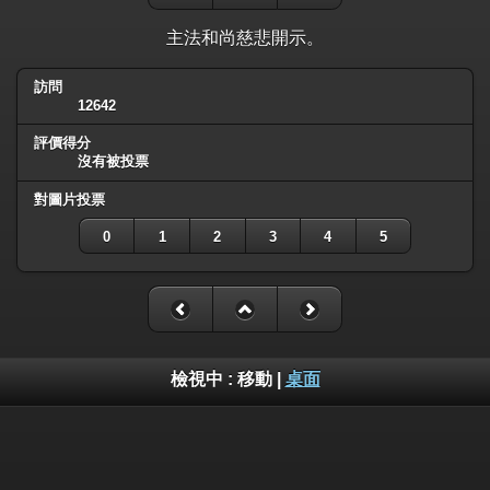
主法和尚慈悲開示。
訪問
12642
評價得分
沒有被投票
對圖片投票
0
1
2
3
4
5
檢視中 :
移動
|
桌面