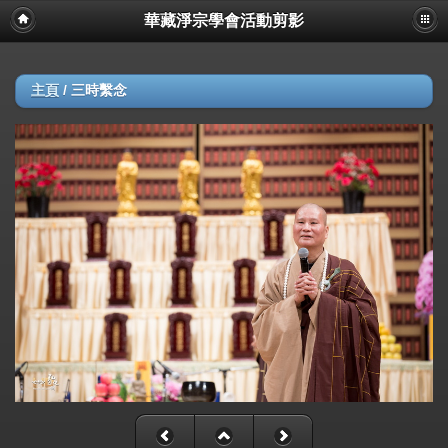
華藏淨宗學會活動剪影
主頁
/
三時繫念