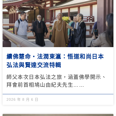
續佛慧命‧法潤東瀛：悟道和尚日本
弘法與賢達交流特輯
師父本次日本弘法之旅，涵蓋佛學開示、
拜會前首相鳩山由紀夫先生……
2026 年 8 月 6 日