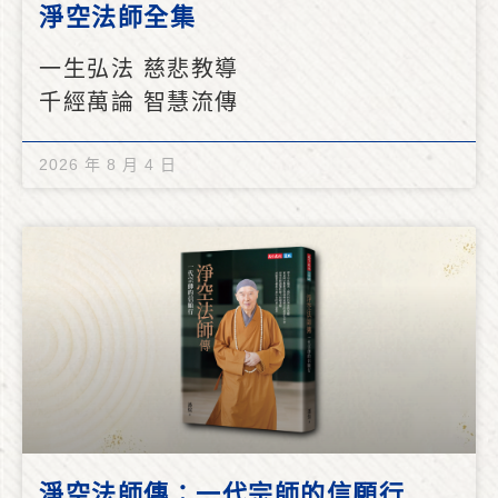
淨空法師全集
一生弘法 慈悲教導
千經萬論 智慧流傳
2026 年 8 月 4 日
淨空法師傳：一代宗師的信願行