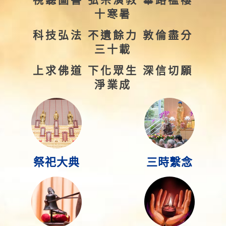
十寒暑
科技弘法 不遺餘力
敦倫盡分
三十載
上求佛道 下化眾生
深信切願
淨業成
祭祀大典
三時繫念