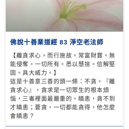
佛說十善業道經 83 淨空老法師
【離貪求心。而行施故。常富財寶。無
能侵奪。一切所有。悉以慧捨。信解堅
固。具大威力。】
這是十善意三善的頭一條：不貪。『離
貪求心』，貪求是一切眾生的根本煩
惱，三毒裡面最嚴重的。瞋恚，貪不到
才瞋恚；要貪，一切都能貪得，他怎麼
會瞋恚？