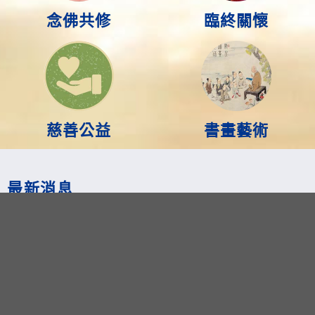
念佛共修
臨終關懷
慈善公益
書畫藝術
最新消息
法會講經
法寶推廣
影音推廣
活動訊息
網站公告