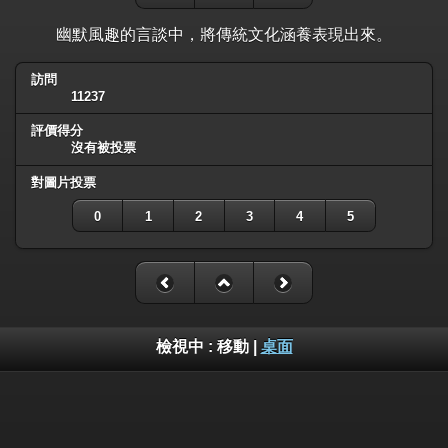
幽默風趣的言談中，將傳統文化涵養表現出來。
訪問
11237
評價得分
沒有被投票
對圖片投票
0
1
2
3
4
5
檢視中 :
移動
|
桌面