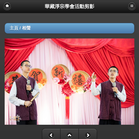
華藏淨宗學會活動剪影
主頁
/
相聲