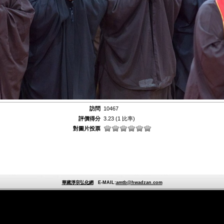
訪問
10467
評價得分
3.23
(1 比率)
對圖片投票
華藏淨宗弘化網
E-MAIL:
amtb@hwadzan.com