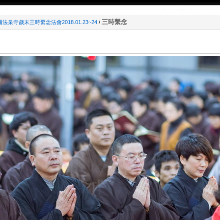
三時繫念
浦法泉寺歲末三時繫念法會2018.01.23~24
/