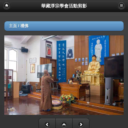
華藏淨宗學會活動剪影
主頁
/
禮佛