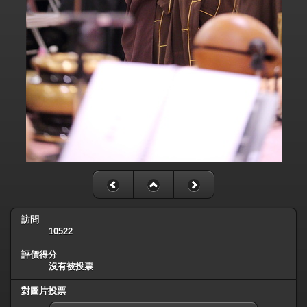
訪問
10522
評價得分
沒有被投票
對圖片投票