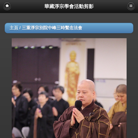
華藏淨宗學會活動剪影
主頁
/
三重淨宗別院中峰三時繫念法會