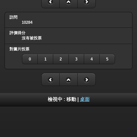
訪問
10284
評價得分
沒有被投票
對圖片投票
0
1
2
3
4
5
檢視中 :
移動
|
桌面