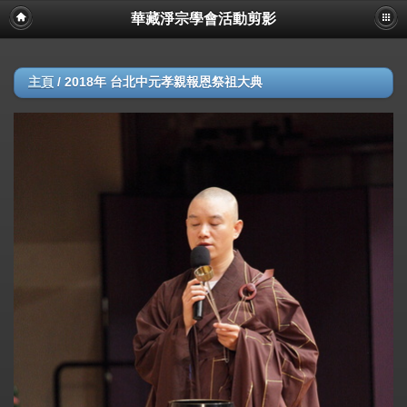
華藏淨宗學會活動剪影
主頁
/
2018年 台北中元孝親報恩祭祖大典