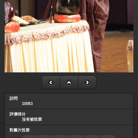
訪問
10083
評價得分
沒有被投票
對圖片投票