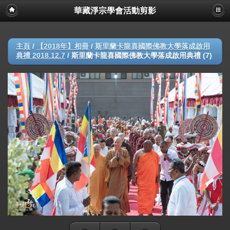
華藏淨宗學會活動剪影
主頁
/
【2018年】相冊
/
斯里蘭卡龍喜國際佛教大學落成啟用
典禮 2018.12.7
/
斯里蘭卡龍喜國際佛教大學落成啟用典禮 (7)