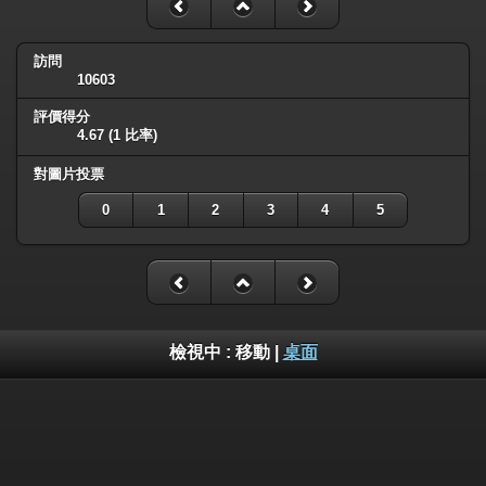
訪問
10603
評價得分
4.67
(1 比率)
對圖片投票
0
1
2
3
4
5
檢視中 :
移動
|
桌面