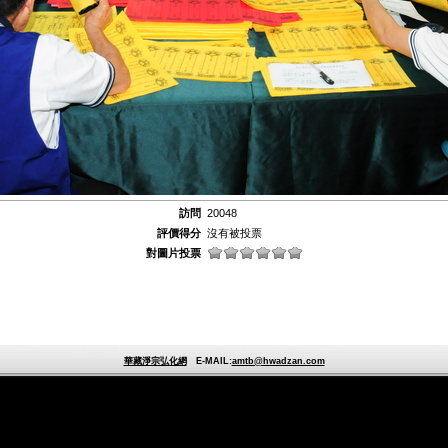
訪問
20048
評價得分
沒有被投票
對圖片投票
華藏淨宗弘化網
E-MAIL:
amtb@hwadzan.com