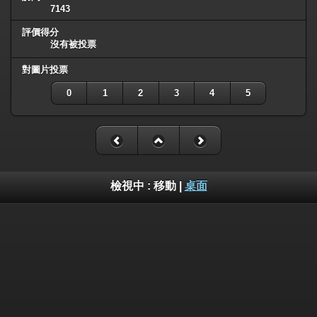
7143
評價得分
沒有被投票
對圖片投票
0
1
2
3
4
5
檢視中 :
移動
|
桌面