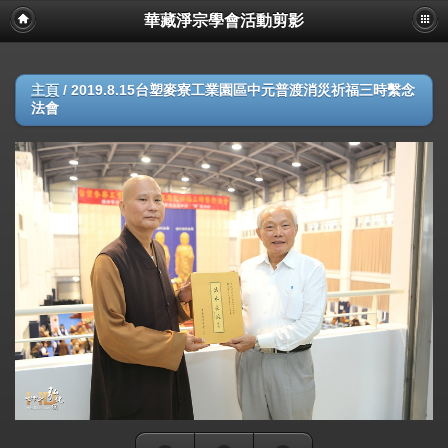
華藏淨宗學會活動剪影
主頁
/
2019.8.15台塑麥寮工業園區中元普渡消災祈福三時繫念
法會