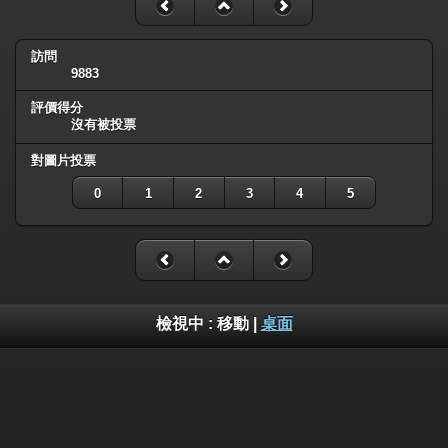
訪問
9883
評價得分
沒有被投票
對圖片投票
0
1
2
3
4
5
檢視中 :
移動
|
桌面