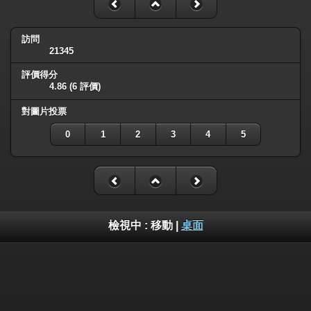
訪問
21345
評價得分
4.86
(6 評價)
對圖片投票
0
1
2
3
4
5
檢視中 :
移動
|
桌面