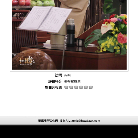
訪問
9246
評價得分
沒有被投票
對圖片投票
華藏淨宗弘化網
E-MAIL:
amtb@hwadzan.com