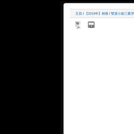
主頁
/
【2019年】相冊
/
雙溪小築三重淨宗