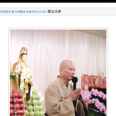
繫念法事
別院中峯三時繫念法會2019.12.15
/