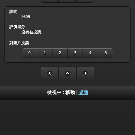
訪問
9609
評價得分
沒有被投票
對圖片投票
0
1
2
3
4
5
檢視中 :
移動
|
桌面