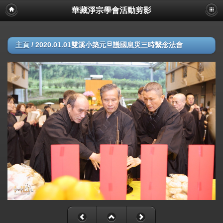
華藏淨宗學會活動剪影
主頁
/
2020.01.01雙溪小築元旦護國息災三時繫念法會