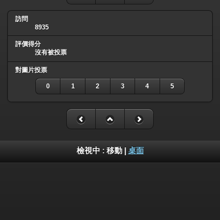
訪問
8935
評價得分
沒有被投票
對圖片投票
0
1
2
3
4
5
檢視中 :
移動
|
桌面