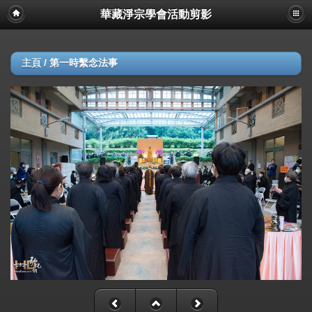
華藏淨宗學會活動剪影
主頁
/
第一時繫念法事