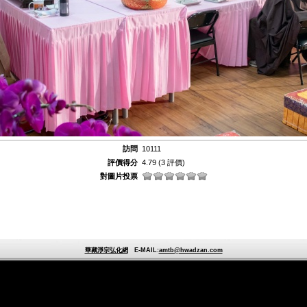
訪問
10111
評價得分
4.79
(3 評價)
對圖片投票
華藏淨宗弘化網
E-MAIL:
amtb@hwadzan.com